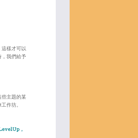
。
。這樣才可以
時，我們給予
這些主題的某
練工作坊。
LevelUp，