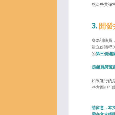
然這些共識
3.
開發
身為訓練員
建立好議程
的
第三個建
訓練員請留
如果進行的
些方面但可
請留意，本
需在文末標明為