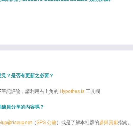
意見？是否有更新之必要？
下筆記評論，請利用右上角的
Hypothes.is
工具欄
訓練員分享的內容嗎？
elup@riseup.net
（
GPG 公鑰
）或是了解本社群的
參與貢獻
指南。