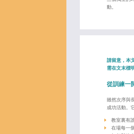
動。
請留意，本
需在文末標明為
從訓練一
雖然次序與
成功活動。
教室裏有
在場每一