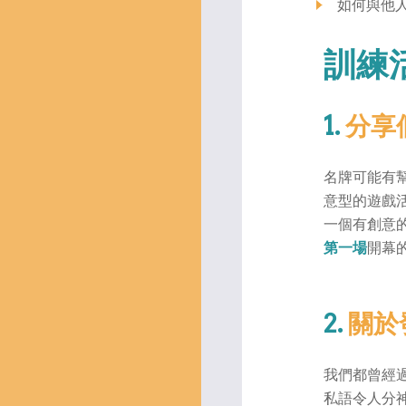
如何與他
訓練
1.
分享
名牌可能有
意型的遊戲
一個有創意
第一場
開幕
2.
關於
我們都曾經
私語令人分