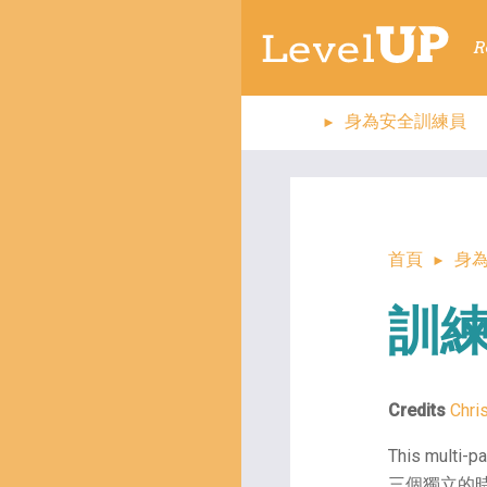
R
身為安全訓練員
首頁
身
訓
Credits
Chri
This mult
三個獨立的