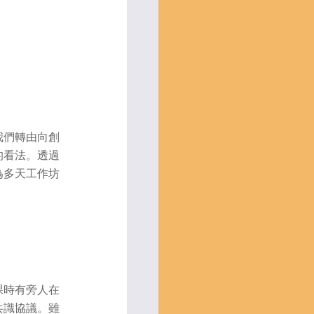
我們轉由向創
的看法。透過
為多天工作坊
課時有旁人在
共識協議。雖