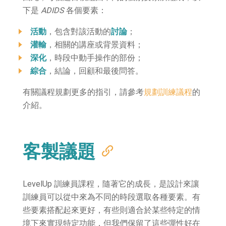
下是
ADIDS
各個要素：
活動
，包含對該活動的
討論
；
灌輸
，相關的講座或背景資料；
深化
，時段中動手操作的部份；
綜合
，結論，回顧和最後問答。
有關議程規劃更多的指引，請參考
規劃訓練議程
的
介紹。
客製議題
LevelUp 訓練員課程，隨著它的成長，是設計來讓
訓練員可以從中來為不同的時段選取各種要素。有
些要素搭配起來更好，有些則適合於某些特定的情
境下來實現特定功能，但我們保留了這些彈性好在