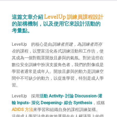
這篇文章介紹
LevelUp 訓練員課程設計
的架構機制，以及使用它來設計活動的
考量點。
LevelUp 的核心是由
訓練者所建，為訓練者而存
在
的課程，以豐富活化各式訓練活動和工作坊，使
其成為一個對觀眾開放且參與的氣氛。對於這些在
數位安全訓練中扮演支援角色者，我們的對像或是
學習者通常是成年人。開放且參與的動力是訓練空
間中不可缺少的動力，以促進學習，特別是成人學
習。
LevelUp 採用
活動 Activity- 討論 Discussion-灌
輸 Inputs- 深化 Deepening- 綜合 Synthesis
，或稱
ADIDS 方法
來學習和組織自身的課程訓練架構。
這個成人學習法曾有效地運用在在人權議題上的倡