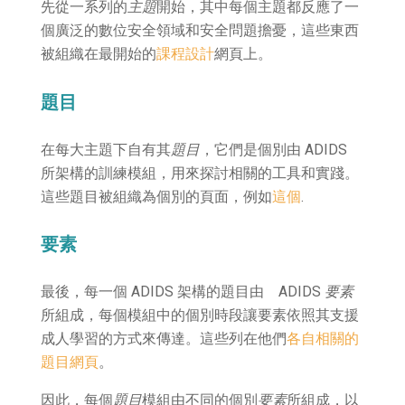
先從一系列的
主題
開始，其中每個主題都反應了一
個廣泛的數位安全領域和安全問題擔憂，這些東西
被組織在最開始的
課程設計
網頁上。
題目
在每大主題下自有其
題目
，它們是個別由 ADIDS
所架構的訓練模組，用來探討相關的工具和實踐。
這些題目被組織為個別的頁面，例如
這個
.
要素
最後，每一個 ADIDS 架構的題目由 ADIDS
要素
所組成，每個模組中的個別時段讓要素依照其支援
成人學習的方式來傳達。這些列在他們
各自相關的
題目網頁
。
因此，每個
題目
模組由不同的個別
要素
所組成，以