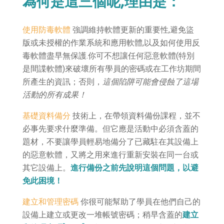
為何是這三個呢,理由是：
使用防毒軟體
強調維持軟體更新的重要性,避免盜
版或未授權的作業系統和應用軟體,以及如何使用反
毒軟體盡早無保護.你可不想讓任何惡意軟體(特別
是間諜軟體)來破壞所有學員的密碼或在工作坊期間
所產生的資訊；否則，
這個陷阱可能會侵蝕了這場
活動的所有成果！
基礎資料備分
技術上，在帶領資料備份課程，並不
必事先要求什麼準備。但它應是活動中必須含蓋的
題材，不要讓學員輕易地備分了已藏駐在其設備上
的惡意軟體，又將之用來進行重新安裝在同一台或
其它設備上。
進行備份之前先說明這個問題，以避
免此困境！
建立和管理密碼
你很可能幫助了學員在他們自己的
設備上建立或更改一堆帳號密碼；稍早含蓋的
建立