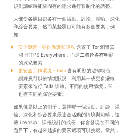
規劃訓練時能依固有的需求進行客制化的調整。
大部份各題目都各有一個活動、討論、灌輸、深化
和綜合要素。然而某些題目可能有多個要素，例
如：
安全瀏網 - 身份保護和隱私
含蓋了 Tor 瀏覽器
和 HTTPS Everywhere，而這二者皆各有明顯
的
深化
要素。
更安全工作環境 - Tails
含有明顯的
灌輸
特色，
訓練員可以依情境狀況，利用其一或更多灌輸
要素來進行 Tails 訓練。不同的使用情境，它
也有不同的
深化
要素。
如果像是以上的例子，選擇哪一個活動、討論、灌
輸、深化和綜合要素最適合活動的情境與範疇，隨
著 LevelUp 課程設計的成長，你會發現在不同的
題目下，有越來越多的要素選項可以挑選。當然，