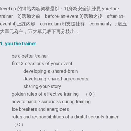
level up 的網站內容架構是以：1)身為安全訓練員 you-the-
trainer 2)活動之前 before-an-event 3)活動之後 after-an-
event 4)上課內容 curriculum 5)支援社群 community ，這五
大單元為主，五大單元底下再分枝出：
1. you the trainer
be a better trainer
first 3 sessions of your event
developing-a-shared-brain
developing-shared-agreements
sharing-your-story
golden rules of effective training （Ｏ）
how to handle surprises during training
ice breakers and energizers
roles and responsibilities of a digital security trainer
（Ｏ）