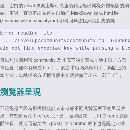
建、空白的 jekyll 專案上即可快速順利克隆出同樣外觀模版的網
站。不過一直查不出為何在自動把 MarkDown 轉成 html 時，
(/communiyt/community.md) 卻傳回無法找到其對應的鍵：
Error reading file 

 ..../levelup/community/community.md: (<unkno
所以無法順利讓 community 及其底下的文章成功地出現上方選
單位置（雖然有轉成 html）。於是乎就賭氣地用了手動貼上的
笨方法，以紙糊的方式把這個中文網站做了出來 Σ(￣□￣；
瀏覽器呈現
不曉得是否因為原模版設計者未考慮不同瀏覽器底下的呈現效
果，有些網頁在 FireFox 底下會「被擠出來」，用 Chrome 就順
眼許多。就連這篇文章（post）在 Chrome 底下也是亂七八糟