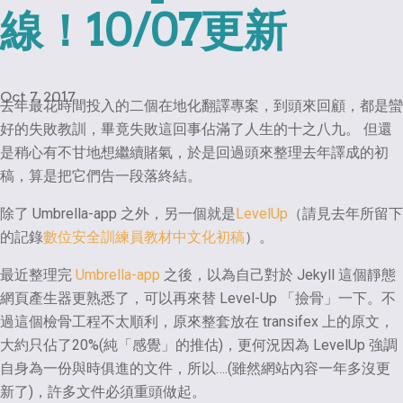
線！10/07更新
Oct 7, 2017
去年最花時間投入的二個在地化翻譯專案，到頭來回顧，都是蠻
好的失敗教訓，畢竟失敗這回事佔滿了人生的十之八九。 但還
是稍心有不甘地想繼續賭氣，於是回過頭來整理去年譯成的初
稿，算是把它們告一段落終結。
除了 Umbrella-app 之外，另一個就是
LevelUp
（請見去年所留下
的記錄
數位安全訓練員教材中文化初稿
）。
最近整理完
Umbrella-app
之後，以為自己對於 Jekyll 這個靜態
網頁產生器更熟悉了，可以再來替 Level-Up 「撿骨」一下。不
過這個檢骨工程不太順利，原來整套放在 transifex 上的原文，
大約只佔了20%(純「感覺」的推估)，更何況因為 LevelUp 強調
自身為一份與時俱進的文件，所以….(雖然網站內容一年多沒更
新了)，許多文件必須重頭做起。