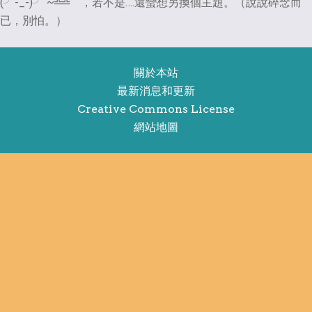
(╯-_-)╯ ~╩╩ ，若不是….還蠻想另換個主題。（說說碎念而
已，別怕。）
關於本站
最新消息和更新
Creative Commons License
網站地圖